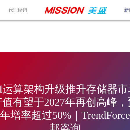
代理经销
新
AI运算架构升级推升存储器市
产值有望于2027年再创高峰，
年增率超过50%｜TrendForc
邦咨询