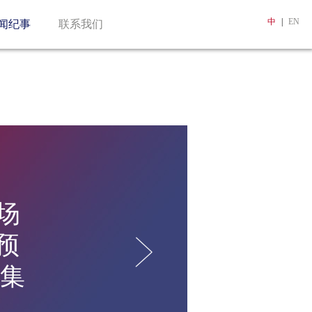
中
|
EN
闻纪事
联系我们
场
预
e集