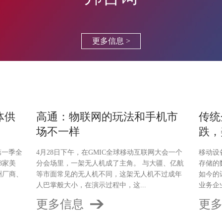
更多信息 >
导体供
高通：物联网的玩法和手机市
传统
场不一样
跌，
年第一季全
4月28日下午，在GMIC全球移动互联网大会一个
移动设
8家美
分会场里，一架无人机成了主角。 与大疆、亿航
存储的
洲厂商、
等市面常见的无人机不同，这架无人机不过成年
如今的
人巴掌般大小，在演示过程中，这...
业务企业级
更多信息
更