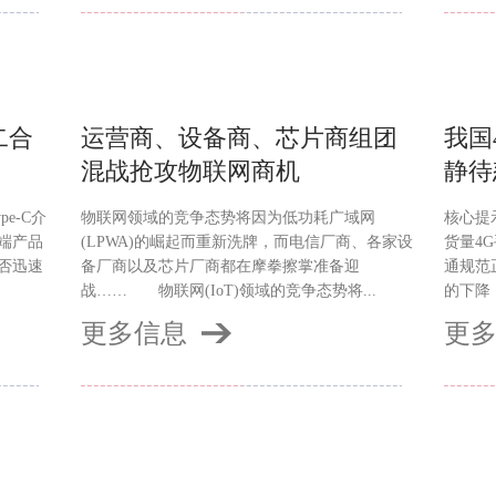
二合
运营商、设备商、芯片商组团
我国
混战抢攻物联网商机
静待
pe-C介
物联网领域的竞争态势将因为低功耗广域网
核心提
端产品
(LPWA)的崛起而重新洗牌，而电信厂商、各家设
货量4
否迅速
备厂商以及芯片厂商都在摩拳擦掌准备迎
通规范
战…… 物联网(IoT)领域的竞争态势将...
的下降
更多信息
更